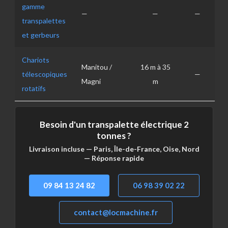
gamme
—
—
—
transpalettes
et gerbeurs
Chariots
Manitou /
16 m à 35
télescopiques
—
Magni
m
rotatifs
Besoin d'un transpalette électrique 2
tonnes ?
Livraison incluse — Paris, Île-de-France, Oise, Nord
— Réponse rapide
09 84 13 24 82
06 98 39 02 22
contact@locmachine.fr