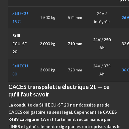
Still ECU
24V /
1 500 kg
574 mm
26 
15 C
intégrée
Still
24V / 250
ECU-SF
2 000 kg
710 mm
32 
Ah
20
Still ECU
24V / 375
3 000 kg
720 mm
36 
30
Ah
CACES transpalette électrique 2t — ce
qu'il faut savoir
La conduite du Still ECU-SF 20 ne nécessite pas de
CACES obligatoire au sens légal. Cependant, le
CACES
R489 catégorie 1A
est fortement recommandé par
l'INRS et généralement exigé par les entreprises dans le