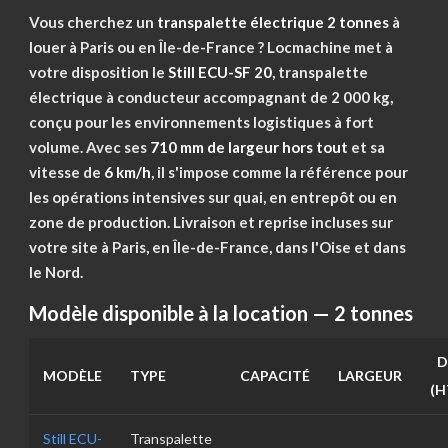
Vous cherchez un
transpalette électrique 2 tonnes
à
louer à Paris ou en Île-de-France ? Locmachine met à
votre disposition le
Still ECU-SF 20
, transpalette
électrique à conducteur accompagnant de 2 000 kg,
conçu pour les environnements logistiques à fort
volume. Avec ses
710 mm de largeur hors tout
et sa
vitesse de
6 km/h
, il s'impose comme la référence pour
les opérations intensives sur quai, en entrepôt ou en
zone de production. Livraison et reprise incluses sur
votre site à Paris, en Île-de-France, dans l'Oise et dans
le Nord.
Modèle disponible à la location — 2 tonnes
D
MODÈLE
TYPE
CAPACITÉ
LARGEUR
(H
Still ECU-
Transpalette