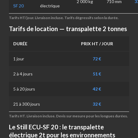
2 000 kg
710 mm
3
SF 20
électrique
Tarifs HT/jour. Livraison incluse. Tarifs dégressifs selon la durée.
Tarifs de location — transpalette 2 tonnes
DURÉE
PRIX HT / JOUR
1 jour
72 €
2 à 4 jours
51 €
5 à 20 jours
42 €
21 à 300 jours
32 €
Tarifs HT. Livraison incluse. Devis sur mesure pour les longues durées.
Le Still ECU-SF 20 : le transpalette
électrique 2t pour les environnements