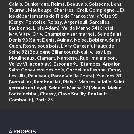
Calais, Dunkerque, Reims, Beauvais, Soissons, Lens,
Tournai, Maubeuge, Chartres , Creil, Compiègne ... Et
les départements de l’Ile de France : Val d'Oise 95
(Cergy, Pontoise, Roissy, Argenteuil, Sarcelles,
Eaubonne, L Isle Adam), Val de Marne 94 (Creteil,
Ivry, Vitry, Orly, Champigny sur marne) , Seine Saint
Denis 93 (Saint Denis, Aulnay, Noise, Bobigny, Saint
Ouen, Rosny sous bois, Livry Gargan ), Hauts de
Seine 92 (Boulogne Billancourt,Neuilly, Issy Les
Moulineaux, Clamart, Nanterre, Rueil malmaison,
Velizy Villacoublay), Essonne 91 (Etampes, Arpajon,
Saint Genevieve des bois, Corbeilles Essone, Orsay,
Les Ulis, Palaiseau, Paray Vieille Poste), Yvelines 78
(Versailles, Rambouillet, Plaisir, Mantes la Jolie, Saint
germain en Laye), Seine et Marne 77 (Meaux, Melun,
Fontaineblau, Chessy, Claye Souilly, Pontault
Combault ), Paris 75
À PROPOS