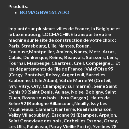
Produits:
BOMAG BW161 ADO
Implanté sur plusieurs villes de France, la Belgique et
le Luxembourg, LOCMACHINE transporte votre
machine sur le site de construction de votre choix :
Paris, Strasbourg, Lille, Nantes, Rouen,
Toulouse,Montpellier, Amiens, Nancy, Metz, Arras,
Calais, Dunkerque, Reims, Beauvais, Soissons, Lens,
Tournai, Maubeuge, Chartres , Creil, Compiègne ... Et
les départements de l’Ile de France : Val d'Oise 95
(Cergy, Pontoise, Roissy, Argenteuil, Sarcelles,
Eaubonne, L Isle Adam), Val de Marne 94 (Creteil,
Ivry, Vitry, Orly, Champigny sur marne) , Seine Saint
Denis 93 (Saint Denis, Aulnay, Noise, Bobigny, Saint
Ouen, Rosny sous bois, Livry Gargan ), Hauts de
Seine 92 (Boulogne Billancourt,Neuilly, Issy Les
Moulineaux, Clamart, Nanterre, Rueil malmaison,
Velizy Villacoublay), Essonne 91 (Etampes, Arpajon,
Saint Genevieve des bois, Corbeilles Essone, Orsay,
Les Ulis, Palaiseau, Paray Vieille Poste), Yvelines 78