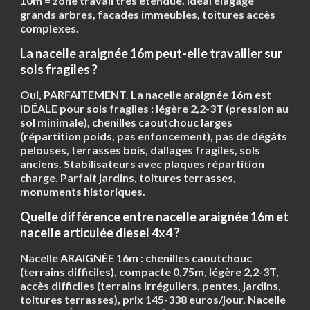
10m = zone travail très étendue. Idéal élagage
grands arbres, facades immeubles, toitures accès
complexes.
La nacelle araignée 16m peut-elle travailler sur
sols fragiles ?
Oui, PARFAITEMENT. La nacelle araignée 16m est
IDÉALE pour sols fragiles : légère 2,2-3T (pression au
sol minimale), chenilles caoutchouc larges
(répartition poids, pas enfoncement), pas de dégâts
pelouses, terrasses bois, dallages fragiles, sols
anciens. Stabilisateurs avec plaques répartition
charge. Parfait jardins, toitures terrasses,
monuments historiques.
Quelle différence entre nacelle araignée 16m et
nacelle articulée diesel 4x4 ?
Nacelle
ARAIGNÉE 16m
: chenilles caoutchouc
(terrains difficiles), compacte 0,75m, légère 2,2-3T,
accès difficiles (terrains irréguliers, pentes, jardins,
toitures terrasses), prix 145-338 euros/jour. Nacelle