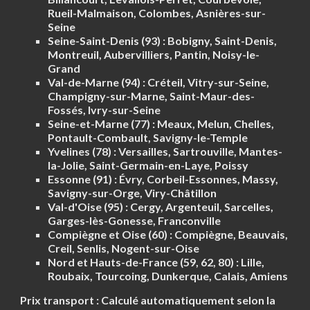
Rueil-Malmaison, Colombes, Asnières-sur-
Seine
Seine-Saint-Denis (93) :
Bobigny, Saint-Denis,
Montreuil, Aubervilliers, Pantin, Noisy-le-
Grand
Val-de-Marne (94) :
Créteil, Vitry-sur-Seine,
Champigny-sur-Marne, Saint-Maur-des-
Fossés, Ivry-sur-Seine
Seine-et-Marne (77) :
Meaux, Melun, Chelles,
Pontault-Combault, Savigny-le-Temple
Yvelines (78) :
Versailles, Sartrouville, Mantes-
la-Jolie, Saint-Germain-en-Laye, Poissy
Essonne (91) :
Évry, Corbeil-Essonnes, Massy,
Savigny-sur-Orge, Viry-Châtillon
Val-d'Oise (95) :
Cergy, Argenteuil, Sarcelles,
Garges-lès-Gonesse, Franconville
Compiègne et Oise (60) :
Compiègne, Beauvais,
Creil, Senlis, Nogent-sur-Oise
Nord et Hauts-de-France (59, 62, 80) :
Lille,
Roubaix, Tourcoing, Dunkerque, Calais, Amiens
Prix transport :
Calculé automatiquement selon la