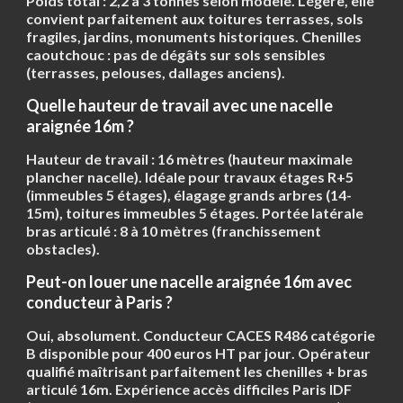
Poids total :
2,2 à 3 tonnes
selon modèle. Légère, elle
convient parfaitement aux toitures terrasses, sols
fragiles, jardins, monuments historiques. Chenilles
caoutchouc : pas de dégâts sur sols sensibles
(terrasses, pelouses, dallages anciens).
Quelle hauteur de travail avec une nacelle
araignée 16m ?
Hauteur de travail :
16 mètres
(hauteur maximale
plancher nacelle). Idéale pour travaux étages R+5
(immeubles 5 étages), élagage grands arbres (14-
15m), toitures immeubles 5 étages. Portée latérale
bras articulé :
8 à 10 mètres
(franchissement
obstacles).
Peut-on louer une nacelle araignée 16m avec
conducteur à Paris ?
Oui, absolument. Conducteur CACES R486 catégorie
B disponible pour
400 euros HT par jour
. Opérateur
qualifié maîtrisant parfaitement les chenilles + bras
articulé 16m. Expérience accès difficiles Paris IDF