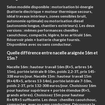
Selon modèle disponible :
motorisation bi-énergie
(batterie électrique + moteur thermique secours,
idéal travaux intérieurs, zones sensibles bruit,
autonomie optimale) ou
motorisation diesel
(autonomie longue, chantiers extérieurs). Les deux
versions : mêmes performances chenilles
caoutchouc, compacte, légère, bras articulé 16m.
Réservoir plein + batterie chargée fournis.
Disponibles avec ou sans conducteur.
Quelle différence entre nacelle araignée 16m et
15m ?
Nacelle
16m
: hauteur travail 16m (R+5, arbres 14-
15m), portée latérale 8-10m, poids 2,2-3T, prix 145-
338 euros/jour. Nacelle
15m
: hauteur travail 15m
(R+4/R+5, arbres 13-14m), portée latérale 7-10m,
poids 2-3T, prix 132-308 euros/jour. Choisissez
16m
pour hauteur supérieure + portée étendue (R+5,
grands arbres). Choisissez
15m
pour hauteur
R+4/R+5 suffisante. Les deux : chenilles caoutchouc,
compactes, avec ou sans conducteur. Découvrez la