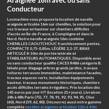
Araignée 16m avec ou sans
Conducteur
Locmachine vous propose la location de nacelle
araignée articulée 16m sur chenilles
, la solution pour
vos travaux en hauteur sur chantiers difficiles
d'accès en Île-de-France, à Compiègne et dans le
Nord. Notre
nacelle araignée 16m
combine
CHENILLES CAOUTCHOUC
franchissement pentes,
COMPACTE
0,75-0,85m,
LÉGÈRE
2,2-3T,
BRAS
ARTICULÉ
8-10m de portée latérale et
STABILISATEURS AUTOMATIQUES
. Disponible avec
ou sans conducteur qualifié CACES R486 catégorie B.
Idéale pour élagage arbres grands jardins, travaux
toitures terrasses immeubles, maintenance facades,
travaux espaces verts, installation équipements
hauteur, travaux monuments historiques, chantiers
accès difficiles terrains irréguliers. Prix location
dès
145 euros par jour HT
(location 21+ jours). Livraison
24h à 48h Paris (75), 77, 78, 91, 92, 93, 94, 95, Oise
(60), Nord (59, 62, 80). Découvrez aussi notre gamme
complète
nacelles araignées articulées 12m à 43m