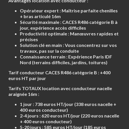
Avantages location avec conducteur :
Opérateur expert :
Maîtrise parfaite chenilles
+ bras articulé 16m
Sécurité maximale :
CACES R486 catégorie B à
jour, expérience accès difficiles
Productivité optimale :
Manœuvres rapides et
précises
Solution clé en main :
Vous concentrez sur vos
travaux, pas sur la conduite
Connaissance terrain :
Expérience Paris IDF
Nord (terrains difficiles, jardins, toitures)
Tarif conducteur CACES R486 catégorie B : +400
euros HT par jour
Tarifs TOTAUX location avec conducteur nacelle
araignée 16m :
1 jour :
738 euros HT/jour
(338 euros nacelle +
400 euros conducteur)
2-4 jours :
620 euros HT/jour
(220 euros nacelle
+ 400 euros conducteur)
5-20 jours :
585 euros HT/jour
(185 euros