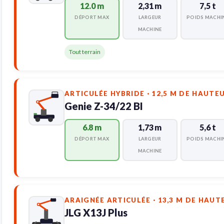
12.0 m
2,31 m
7,5 t
DÉPORT MAX
LARGEUR
POIDS MACHI
MACHINE
Tout terrain
ARTICULÉE HYBRIDE · 12,5 M DE HAUTE
Genie Z-34/22 BI
6.8 m
1,73 m
5,6 t
DÉPORT MAX
LARGEUR
POIDS MACHI
MACHINE
ARAIGNÉE ARTICULÉE · 13,3 M DE HAUT
JLG X13J Plus