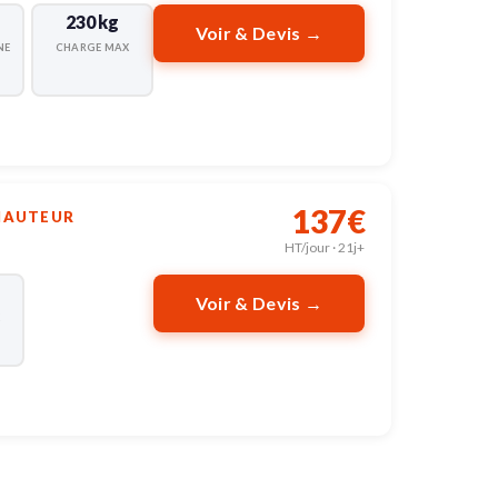
230 kg
Voir & Devis →
NE
CHARGE MAX
137€
 HAUTEUR
HT/jour · 21j+
Voir & Devis →
X