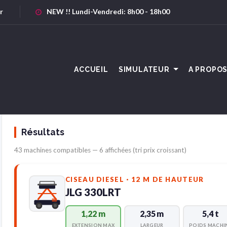
r
NEW !! Lundi-Vendredi: 8h00 - 18h00
ACCUEIL
SIMULATEUR
A PROPO
Résultats
43 machines compatibles — 6 affichées (tri prix croissant)
CISEAU DIESEL · 12 M DE HAUTEUR
JLG 330LRT
1,22 m
2,35 m
5,4 t
EXTENSION MAX
LARGEUR
POIDS MACHI