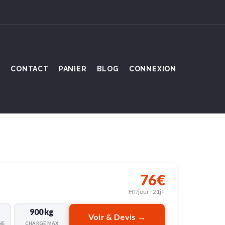
S
CONTACT
PANIER
BLOG
CONNEXION
76€
HT/jour · 21j+
900 kg
Voir & Devis →
NE
CHARGE MAX