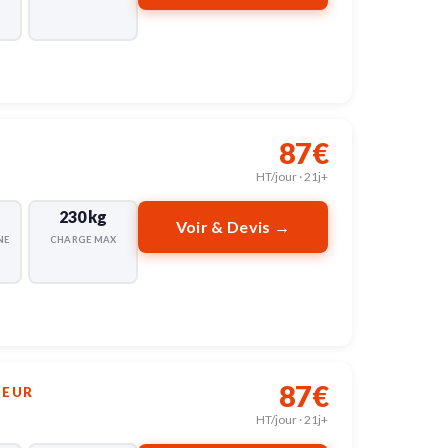
87€
HT/jour · 21j+
230 kg
Voir & Devis →
NE
CHARGE MAX
87€
TEUR
HT/jour · 21j+