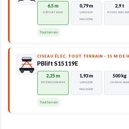
6.5 m
0,79 m
2,9 t
DÉPORT MAX
LARGEUR
POIDS MACHI
MACHINE
Tout terrain
CISEAU ÉLEC. TOUT TERRAIN · 15 M DE
PBlift S15119E
2,25 m
1,93 m
500 kg
EXTENSION MAX
LARGEUR
CHARGE MA
MACHINE
Tout terrain