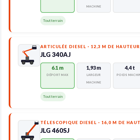
MACHINE
Tout terrain
ARTICULÉE DIESEL · 12,3 M DE HAUTEUR
JLG 340AJ
6.1 m
1,93 m
4,4 t
DÉPORT MAX
LARGEUR
POIDS MACHI
MACHINE
Tout terrain
TÉLESCOPIQUE DIESEL · 16,0 M DE HAU
JLG 460SJ