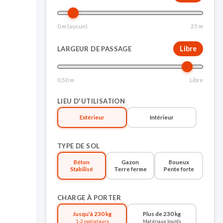
0 m (aucun)
25 m
Libre
LARGEUR DE PASSAGE
0,50 m
Libre
LIEU D'UTILISATION
Extérieur
Intérieur
TYPE DE SOL
Béton
Gazon
Boueux
Stabilisé
Terre ferme
Pente forte
CHARGE À PORTER
Jusqu'à 230 kg
Plus de 230 kg
1-2 opérateurs
Matériaux lourds