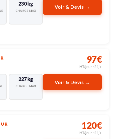
230 kg
Voir & Devis →
NE
CHARGE MAX
97€
UR
HT/jour · 21j+
227 kg
Voir & Devis →
NE
CHARGE MAX
120€
EUR
HT/jour · 21j+