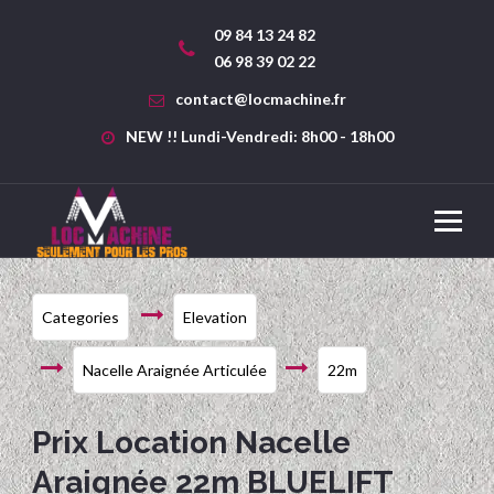
09 84 13 24 82
06 98 39 02 22
contact@locmachine.fr
NEW !! Lundi-Vendredi: 8h00 - 18h00
Categories
Elevation
Nacelle Araignée Articulée
22m
Prix Location Nacelle
Araignée 22m BLUELIFT