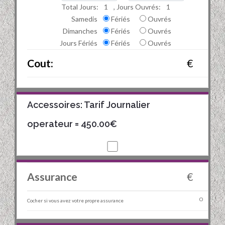
Total Jours:
1
, Jours Ouvrés:
1
Samedis
Fériés
Ouvrés
Dimanches
Fériés
Ouvrés
Jours Fériés
Fériés
Ouvrés
Cout:
€
Accessoires: Tarif Journalier
operateur
= 450.00€
Assurance
€
Cocher si vous avez votre propre assurance