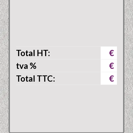
Total HT:
€
tva
%
€
Total TTC:
€