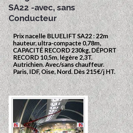
SA22 -avec, sans
Conducteur
Prix nacelle BLUELIFT SA22 : 22m
hauteur, ultra-compacte 0,78m,
CAPACITÉ RECORD 230kg, DÉPORT
RECORD 10,5m, légère 2,3T.
Autrichien. Avec/sans chauffeur.
Paris, IDF, Oise, Nord. Dès 215€/j HT.