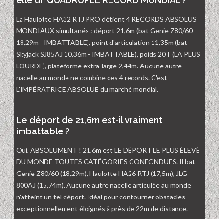
elle un QUADRUPLE RECORD MONDIAL ?
La Haulotte HA32 RTJ PRO détient 4 RECORDS ABSOLUS
MONDIAUX simultanés : déport 21,6m (bat Genie Z80/60
18,29m - IMBATTABLE), point d'articulation 11,35m (bat
Skyjack SJ85AJ 10,36m - IMBATTABLE), poids 20T (LA PLUS
LOURDE), plateforme extra-large 2,44m. Aucune autre
nacelle au monde ne combine ces 4 records. C'est
L'IMPÉRATRICE ABSOLUE du marché mondial.
Le déport de 21,6m est-il vraiment
imbattable ?
Oui, ABSOLUMENT ! 21,6m est LE DÉPORT LE PLUS ÉLEVÉ
DU MONDE TOUTES CATÉGORIES CONFONDUES. Il bat
Genie Z80/60 (18,29m), Haulotte HA26 RTJ (17,5m), JLG
800AJ (15,74m). Aucune autre nacelle articulée au monde
n'atteint un tel déport. Idéal pour contourner obstacles
exceptionnellement éloignés à près de 22m de distance.