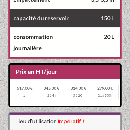
capacité du reservoir
150 L
consommation
20 L
journalière
Prix en HT/jour
517.00 €
345.00 €
314.00 €
279.00 €
1 j
2 à 4 j
5 à 20 j
21 à 300 j
Lieu d'utilisation
Impératif !!