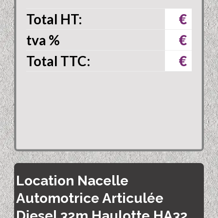
Total HT:
€
tva
%
€
Total TTC:
€
Location Nacelle
Automotrice Articulée
Diesel 32m Haulotte HA32