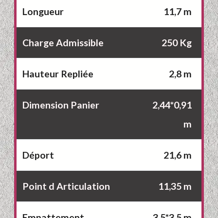
Longueur
11,7 m
Charge Admissible
250 Kg
Hauteur Repliée
2,8 m
Dimension Panier
2,44*0,91
m
Déport
21,6 m
Point d Articulation
11,35 m
Empattement
3,5*3,5 m