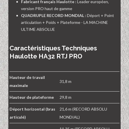
Fabricant français Haulotte :
Leader européen,
version PRO haut de gamme
QUADRUPLE RECORD MONDIAL :
Déport + Point
articulation + Poids + Plateforme - LA MACHINE
ULTIME ABSOLUE
Caractéristiques Techniques
Haulotte HA32 RTJ PRO
Hauteur de travail
31,8 m
maximale
Hauteur de plateforme
29,8 m
Déport horizontal (bras
21,6 m (RECORD ABSOLU
articulé)
MONDIAL)
11,35 m (RECORD ABSOLU