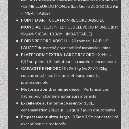
- LE MEILLEUR DU MONDE (bat Genie Z80/60 18,29m
- IMBATTABLE)
POINT D'ARTICULATION RECORD ABSOLU
MONDIAL :
11,35m - LE PLUS ÉLEVÉ DU MONDE (bat
Skyjack SJ85AJ 10,36m - IMBATTABLE)
POIDS RECORD ABSOLU :
20 tonnes - LA PLUS
LOURDE du marché pour stabilité maximale ultime
PLATEFORME EXTRA-LARGE RECORD :
2,44m x
0,91m - permet 3 opérateurs ou matériel encombrant
CAPACITÉ RENFORCÉE :
250 kg (vs 227-230kg
concurrents) - outils lourds et équipements
professionnels
Motorisation thermique diesel :
Performances
fiables pour chantiers extérieurs intensifs
Excellente autonomie :
Réservoir 150L,
consommation 20L/jour - jusqu'à 7 jours d'autonomie
Empattement ultra-large :
3,5m x 3,5m pour stabilité
exceptionnelle renforcée