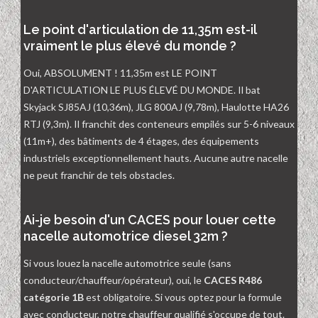
Le point d'articulation de 11,35m est-il
vraiment le plus élevé du monde ?
Oui, ABSOLUMENT ! 11,35m est LE POINT
D'ARTICULATION LE PLUS ÉLEVÉ DU MONDE. Il bat
Skyjack SJ85AJ (10,36m), JLG 800AJ (9,78m), Haulotte HA26
RTJ (9,3m). Il franchit des conteneurs empilés sur 5-6 niveaux
(11m+), des bâtiments de 4 étages, des équipements
industriels exceptionnellement hauts. Aucune autre nacelle
ne peut franchir de tels obstacles.
Ai-je besoin d'un CACES pour louer cette
nacelle automotrice diesel 32m ?
Si vous louez la nacelle automotrice seule (sans
conducteur/chauffeur/opérateur), oui, le
CACES R486
catégorie 1B
est obligatoire. Si vous optez pour la formule
avec conducteur, notre chauffeur qualifié s'occupe de tout.