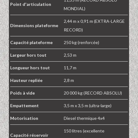
Point d'articulation
MONDIAL)
2,44 m x 0,91 m (EXTRA-LARGE
Dimensions plateforme
RECORD)
Capacité plateforme
250 kg (renforcée)
Largeur hors tout
2,53 m
Longueur hors tout
11,7 m
Hauteur repliée
2,8 m
Poids à vide
20 000 kg (RECORD ABSOLU)
Empattement
3,5 m x 3,5 m (ultra-large)
Motorisation
Diesel thermique 4x4
150 litres (excellente
Capacité réservoir