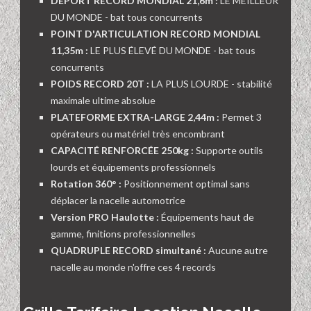
DÉPORT RECORD MONDIAL 21,6m :
LE MEILLEUR
DU MONDE - bat tous concurrents
POINT D'ARTICULATION RECORD MONDIAL
11,35m :
LE PLUS ÉLEVÉ DU MONDE - bat tous
concurrents
POIDS RECORD 20T :
LA PLUS LOURDE - stabilité
maximale ultime absolue
PLATEFORME EXTRA-LARGE 2,44m :
Permet 3
opérateurs ou matériel très encombrant
CAPACITÉ RENFORCÉE 250kg :
Supporte outils
lourds et équipements professionnels
Rotation 360° :
Positionnement optimal sans
déplacer la nacelle automotrice
Version PRO Haulotte :
Équipements haut de
gamme, finitions professionnelles
QUADRUPLE RECORD simultané :
Aucune autre
nacelle au monde n'offre ces 4 records