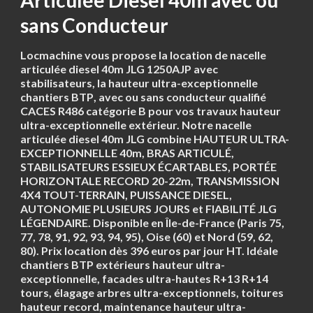
Articulée Diesel 40m avec ou
sans Conducteur
Locmachine vous propose la location de nacelle
articulée diesel 40m JLG 1250AJP avec
stabilisateurs, la hauteur ultra-exceptionnelle
chantiers BTP
, avec ou sans conducteur qualifié
CACES R486 catégorie B pour vos travaux hauteur
ultra-exceptionnelle extérieur. Notre nacelle
articulée diesel 40m JLG combine HAUTEUR ULTRA-
EXCEPTIONNELLE 40m, BRAS ARTICULÉ,
STABILISATEURS ESSIEUX ÉCARTABLES, PORTÉE
HORIZONTALE RECORD 20-22m, TRANSMISSION
4X4 TOUT-TERRAIN, PUISSANCE DIESEL,
AUTONOMIE PLUSIEURS JOURS et FIABILITÉ JLG
LÉGENDAIRE. Disponible en Île-de-France (Paris 75,
77, 78, 91, 92, 93, 94, 95), Oise (60) et Nord (59, 62,
80). Prix location dès 396 euros par jour HT. Idéale
chantiers BTP extérieurs hauteur ultra-
exceptionnelle, facades ultra-hautes R+13 R+14
tours, élagage arbres ultra-exceptionnels, toitures
hauteur record, maintenance hauteur ultra-