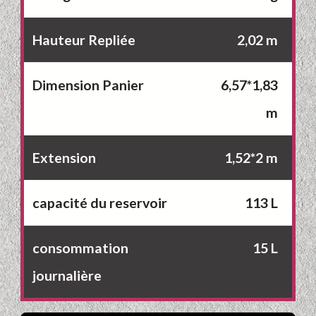
Hauteur Repliée
2,02 m
Dimension Panier
6,57*1,83
m
Extension
1,52*2 m
capacité du reservoir
113 L
consommation
15 L
journalière