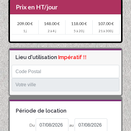
Prix en HT/jour
209.00 €
148.00 €
118.00 €
107.00 €
1 j
2 à 4 j
5 à 20 j
21 à 300 j
Lieu d'utilisation
Impératif !!
Période de location
Du
au