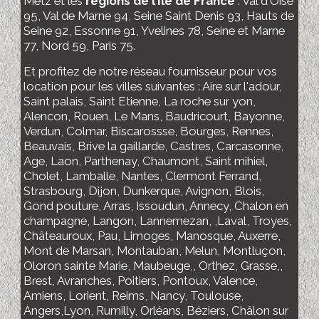
Metz et les
régions de l’Ile de France
: Val d'Oise
95, Val de Marne 94, Seine Saint Denis 93, Hauts de
Seine 92, Essonne 91, Yvelines 78, Seine et Marne
77, Nord 59, Paris 75.
Et profitez de notre réseau fournisseur pour vos
location pour les villes suivantes : Aire sur l'adour,
Saint palais, Saint Etienne, La roche sur yon,
Alencon, Rouen, Le Mans, Baudricourt, Bayonne,
Verdun, Colmar, Biscarossse, Bourges, Rennes,
Beauvais, Brive la gaillarde, Castres, Carcasonne,
Age, Laon, Parthenay, Chaumont, Saint mihiel,
Cholet, Lamballe, Nantes, Clermont Ferrand,
Strasbourg, Dijon, Dunkerque, Avignon, Blois,
Gond pouture, Arras, Issoudun, Annecy, Chalon en
champagne, Langon, Lannemezan, ,Laval, Troyes,
Châteauroux, Pau, Limoges, Manosque, Auxerre,
Mont de Marsan, Montauban, Melun, Montluçon,
Oloron sainte Marie, Maubeuge,, Orthez, Grasse,,
Brest, Avranches, Poitiers, Pontoux, Valence,
Amiens, Lorient, Reims, Nancy, Toulouse,
Angers,Lyon, Rumilly, Orléans, Béziers, Châlon sur