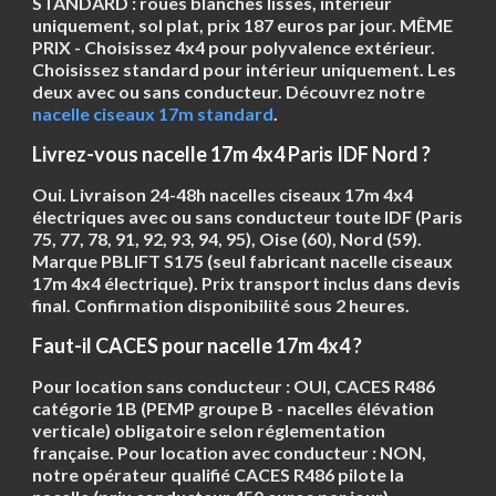
STANDARD
: roues blanches lisses, intérieur
uniquement, sol plat, prix 187 euros par jour.
MÊME
PRIX
- Choisissez 4x4 pour polyvalence extérieur.
Choisissez standard pour intérieur uniquement. Les
deux avec ou sans conducteur. Découvrez notre
nacelle ciseaux 17m standard
.
Livrez-vous nacelle 17m 4x4 Paris IDF Nord ?
Oui. Livraison 24-48h nacelles ciseaux 17m 4x4
électriques avec ou sans conducteur toute IDF (Paris
75, 77, 78, 91, 92, 93, 94, 95), Oise (60), Nord (59).
Marque PBLIFT S175 (seul fabricant nacelle ciseaux
17m 4x4 électrique). Prix transport inclus dans devis
final. Confirmation disponibilité sous 2 heures.
Faut-il CACES pour nacelle 17m 4x4 ?
Pour location sans conducteur : OUI,
CACES R486
catégorie 1B
(PEMP groupe B - nacelles élévation
verticale) obligatoire selon réglementation
française. Pour location avec conducteur : NON,
notre opérateur qualifié CACES R486 pilote la