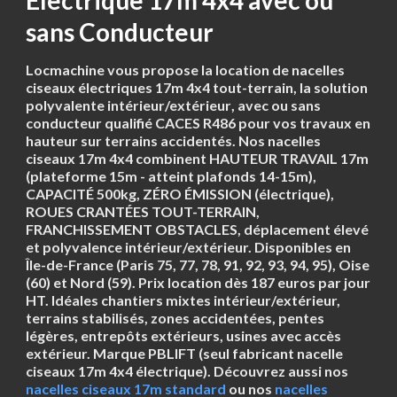
Électrique 17m 4x4 avec ou
sans Conducteur
Locmachine vous propose la location de nacelles
ciseaux électriques 17m 4x4 tout-terrain, la solution
polyvalente intérieur/extérieur
, avec ou sans
conducteur qualifié CACES R486 pour vos travaux en
hauteur sur terrains accidentés. Nos nacelles
ciseaux 17m 4x4 combinent HAUTEUR TRAVAIL 17m
(plateforme 15m - atteint plafonds 14-15m),
CAPACITÉ 500kg, ZÉRO ÉMISSION (électrique),
ROUES CRANTÉES TOUT-TERRAIN,
FRANCHISSEMENT OBSTACLES, déplacement élevé
et polyvalence intérieur/extérieur. Disponibles en
Île-de-France (Paris 75, 77, 78, 91, 92, 93, 94, 95), Oise
(60) et Nord (59). Prix location dès 187 euros par jour
HT. Idéales chantiers mixtes intérieur/extérieur,
terrains stabilisés, zones accidentées, pentes
légères, entrepôts extérieurs, usines avec accès
extérieur. Marque PBLIFT (seul fabricant nacelle
ciseaux 17m 4x4 électrique). Découvrez aussi nos
nacelles ciseaux 17m standard
ou nos
nacelles