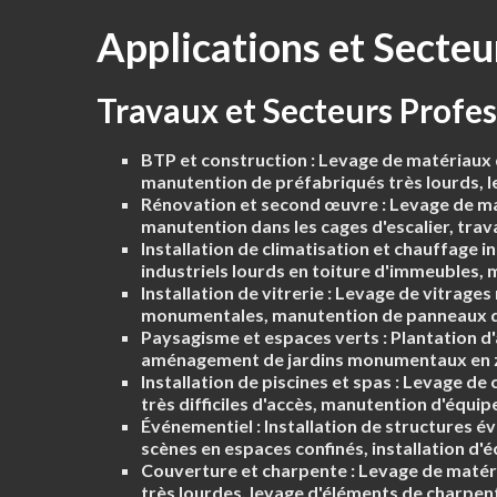
Applications et Secteu
Travaux et Secteurs Profe
BTP et construction :
Levage de matériaux de
manutention de préfabriqués très lourds, l
Rénovation et second œuvre :
Levage de mat
manutention dans les cages d'escalier, tra
Installation de climatisation et chauffage in
industriels lourds en toiture d'immeubles, 
Installation de vitrerie :
Levage de vitrages 
monumentales, manutention de panneaux de
Paysagisme et espaces verts :
Plantation d
aménagement de jardins monumentaux en zon
Installation de piscines et spas :
Levage de co
très difficiles d'accès, manutention d'équip
Événementiel :
Installation de structures é
scènes en espaces confinés, installation d'é
Couverture et charpente :
Levage de matéria
très lourdes, levage d'éléments de charpen