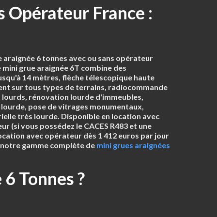
s Opérateur France :
ue araignée 6 tonnes avec ou sans opérateur
e
mini grue araignée 6T
combine des
usqu'à 14 mètres
,
flèche télescopique haute
nt sur tous types de terrains
,
radiocommande
P lourds, rénovation lourde d'immeubles,
rès lourde, pose de vitrages monumentaux,
elle très lourde. Disponible en
location avec
eur
(si vous possédez le CACES R483 et une
location avec opérateur dès 1 412 euros par jour
ssi notre gamme complète de
mini grues araignées
 6 Tonnes ?