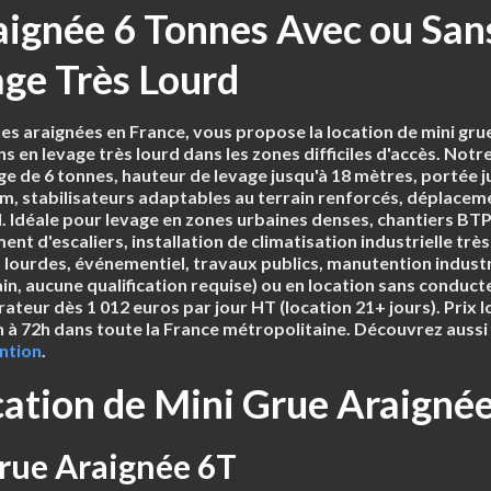
aignée 6 Tonnes Avec ou San
ge Très Lourd
ues araignées en France
, vous propose la
location de mini gr
s en levage très lourd dans les zones difficiles d'accès. Notr
ge de 6 tonnes
,
hauteur de levage jusqu'à 18 mètres
,
portée j
cm
,
stabilisateurs adaptables au terrain renforcés
,
déplaceme
l
. Idéale pour levage en zones urbaines denses, chantiers BT
ent d'escaliers, installation de climatisation industrielle t
lourdes, événementiel, travaux publics, manutention industri
in, aucune qualification requise) ou en
location sans conduct
rateur dès 1 012 euros par jour HT
(location 21+ jours).
Prix 
24h à 72h dans toute la France métropolitaine. Découvrez au
ntion
.
cation de Mini Grue Araignée
Grue Araignée 6T