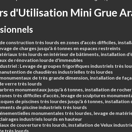
rs d'Utilisation Mini Grue A
ssionnels
 construction très lourds en zones d'accès difficiles, instal
evage de charges jusqu'à 6 tonnes en espaces restreints
ériaux très lourds en intérieur de bâtiments, installation d'
vaux de rénovation lourde d'immeubles
dustriel :
Levage de groupes frigorifiques industriels très lour
manutention de chaudières industrielles très lourdes
monumentaux de très grande dimension, installation de façad
 verre très lourds
'arbres monumentaux jusqu'à 6 tonnes, installation de roche
es très difficiles d'accès, levage de sculptures monument
ques de piscines très lourdes jusqu'à 6 tonnes, installation 
ements de piscine industriels très lourds
vénementielles monumentales très lourdes, levage de matériel
clairages industriels lourds en hauteur
ux de couverture très lourds, installation de Velux industrie
te très lourds