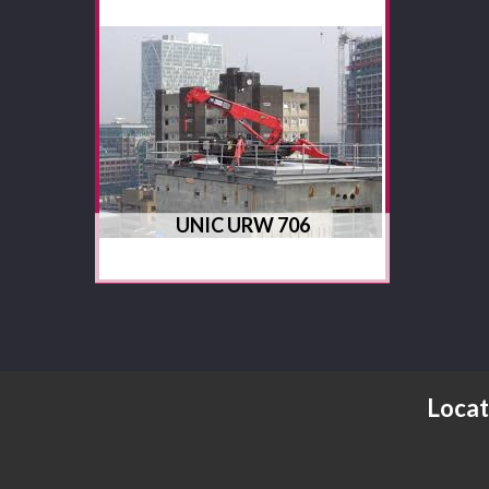
UNIC URW 706
Locat