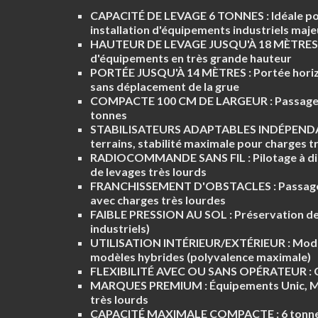
CAPACITÉ DE LEVAGE 6 TONNES :
Idéale po
installation d'équipements industriels maje
HAUTEUR DE LEVAGE JUSQU'À 18 MÈTRES 
d'équipements en très grande hauteur
PORTÉE JUSQU'À 14 MÈTRES :
Portée horiz
sans déplacement de la grue
COMPACTE 100 CM DE LARGEUR :
Passage 
tonnes
STABILISATEURS ADAPTABLES INDÉPEND
terrains, stabilité maximale pour charges t
RADIOCOMMANDE SANS FIL :
Pilotage à d
de levages très lourds
FRANCHISSEMENT D'OBSTACLES :
Passage
avec charges très lourdes
FAIBLE PRESSION AU SOL :
Préservation des
industriels)
UTILISATION INTÉRIEUR/EXTÉRIEUR :
Modèl
modèles hybrides (polyvalence maximale)
FLEXIBILITÉ AVEC OU SANS OPÉRATEUR :
C
MARQUES PREMIUM :
Équipements Unic, Ma
très lourds
CAPACITÉ MAXIMALE COMPACTE :
6 tonne