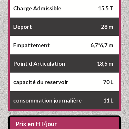
Charge Admissible
15,5 T
Déport
28 m
Empattement
6,7*6,7 m
Point d Articulation
18,5 m
capacité du reservoir
70 L
consommation journalière
11 L
Prix en HT/jour