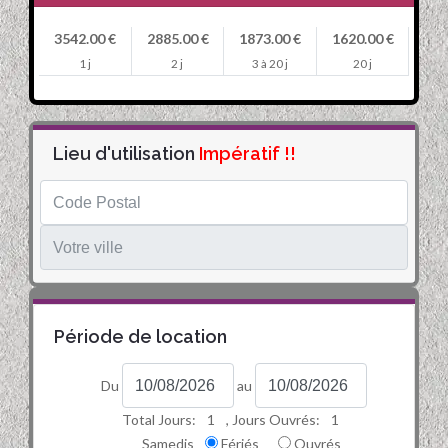
3542.00 €
2885.00 €
1873.00 €
1620.00 €
1 j
2 j
3 à 20 j
20 j
Lieu d'utilisation
Impératif !!
Période de location
Du
au
Total Jours:
1
, Jours Ouvrés:
1
Samedis
Fériés
Ouvrés