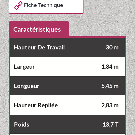
Fiche Technique
Caractéristiques
Hauteur De Travail
30 m
Largeur
1,84 m
Longueur
5,45 m
Hauteur Repliée
2,83 m
Poids
13,7 T