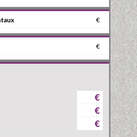
ntaux
€
€
€
€
€