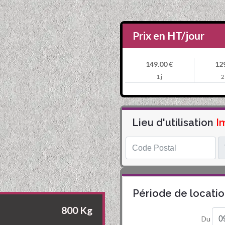
Prix en HT/jour
149.00 €
129
1 j
2
Lieu d'utilisation
Im
Période de locati
800 Kg
Du