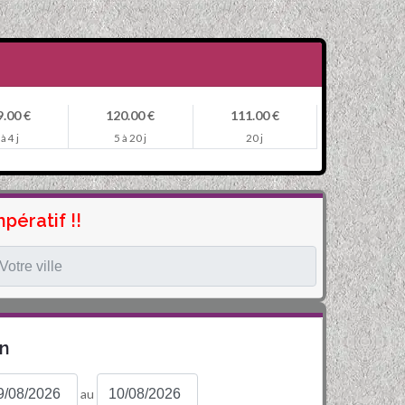
.00 €
120.00 €
111.00 €
 à 4 j
5 à 20 j
20 j
pératif !!
on
au