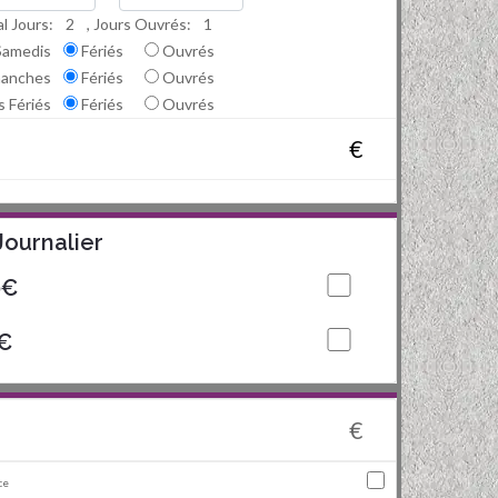
l Jours:
2
, Jours Ouvrés:
1
Samedis
Fériés
Ouvrés
manches
Fériés
Ouvrés
s Fériés
Fériés
Ouvrés
€
Journalier
0€
0€
€
ce