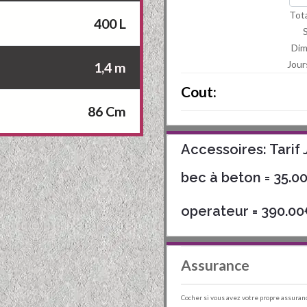
Tota
400 L
Di
Jour
1,4 m
Cout:
86 Cm
Accessoires: Tarif 
bec à beton
= 35.0
operateur
= 390.0
Assurance
Cocher si vous avez votre propre assuran