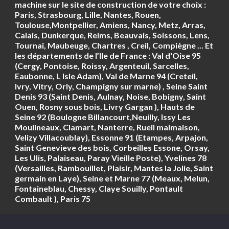
machine sur le site de construction de votre choix :
Paris, Strasbourg, Lille, Nantes, Rouen,
Toulouse,Montpellier, Amiens, Nancy, Metz, Arras,
Calais, Dunkerque, Reims, Beauvais, Soissons, Lens,
Tournai, Maubeuge, Chartres , Creil, Compiègne ... Et
les départements de l’Ile de France : Val d'Oise 95
(Cergy, Pontoise, Roissy, Argenteuil, Sarcelles,
Eaubonne, L Isle Adam), Val de Marne 94 (Creteil,
Ivry, Vitry, Orly, Champigny sur marne) , Seine Saint
Denis 93 (Saint Denis, Aulnay, Noise, Bobigny, Saint
Ouen, Rosny sous bois, Livry Gargan ), Hauts de
Seine 92 (Boulogne Billancourt,Neuilly, Issy Les
Moulineaux, Clamart, Nanterre, Rueil malmaison,
Velizy Villacoublay), Essonne 91 (Etampes, Arpajon,
Saint Genevieve des bois, Corbeilles Essone, Orsay,
Les Ulis, Palaiseau, Paray Vieille Poste), Yvelines 78
(Versailles, Rambouillet, Plaisir, Mantes la Jolie, Saint
germain en Laye), Seine et Marne 77 (Meaux, Melun,
Fontaineblau, Chessy, Claye Souilly, Pontault
Combault ), Paris 75