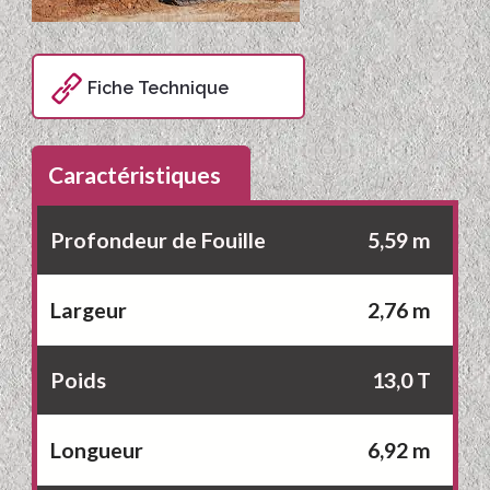
Fiche Technique
Caractéristiques
Profondeur de Fouille
5,59 m
Largeur
2,76 m
Poids
13,0 T
Longueur
6,92 m