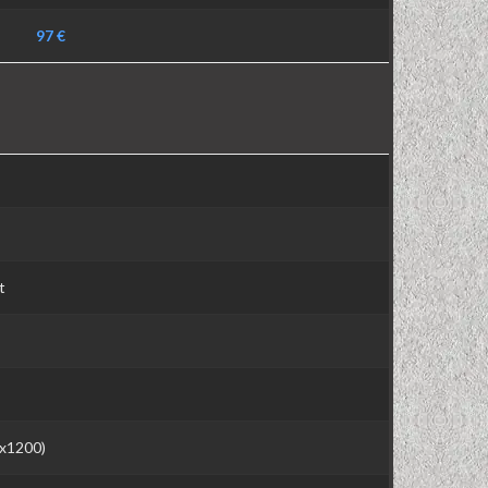
97 €
t
0x1200)