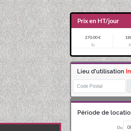
Prix en HT/jour
270.00 €
188
1 j
2
Lieu d'utilisation
Im
Période de locati
Du