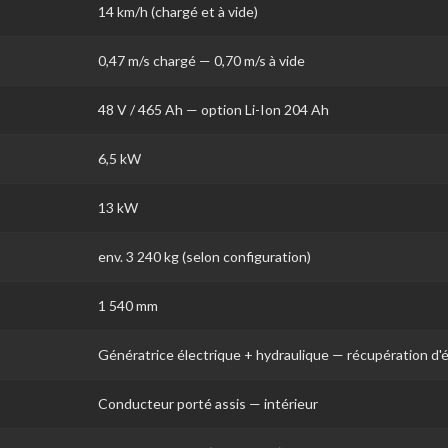
14 km/h (chargé et à vide)
0,47 m/s chargé — 0,70 m/s à vide
48 V / 465 Ah — option Li-Ion 204 Ah
6,5 kW
13 kW
env. 3 240 kg (selon configuration)
1 540 mm
Génératrice électrique + hydraulique — récupération d'
Conducteur porté assis — intérieur