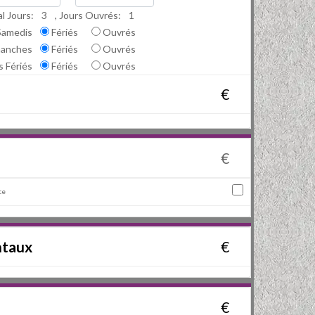
l Jours:
3
, Jours Ouvrés:
1
Samedis
Fériés
Ouvrés
manches
Fériés
Ouvrés
s Fériés
Fériés
Ouvrés
€
€
ce
ntaux
€
€