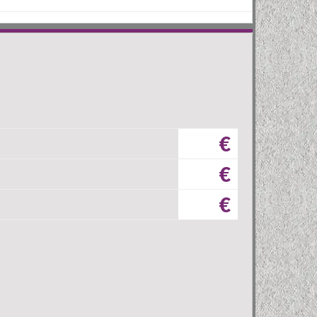
€
€
€