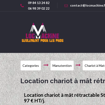
09 84 13 24 82
contact@locmachine.f
06 98 39 02 22
Categories
Manutention
Chariot à Mat
Location chariot à mât rét
Location chariot à mât rétractable Sti
97 € HT/j.