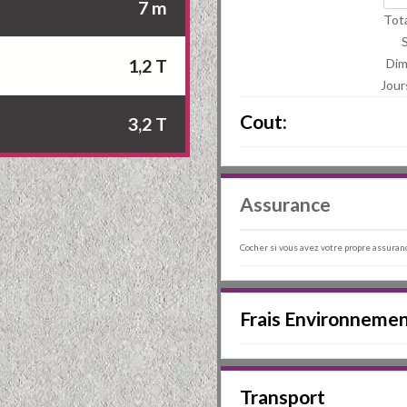
7 m
Tota
1,2 T
Di
Jour
Cout:
3,2 T
Assurance
Cocher si vous avez votre propre assuran
Frais Environneme
Transport