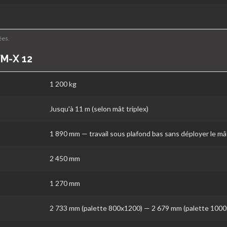
ées.
FM-X 12
1 200 kg
Jusqu'à 11 m (selon mât triplex)
1 890 mm — travail sous plafond bas sans déployer le mâ
2 450 mm
1 270 mm
2 733 mm (palette 800x1200) — 2 679 mm (palette 100