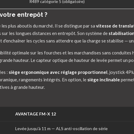
R489 catégorie 5 (obligatoire)
 votre entrepôt ?
 les plus aboutis du marché. Il se distingue par sa
vitesse de transl
sur les longues distances en entrepôt. Son système de
stabilisatio
 d'enchaîner les cycles sans attendre que la charge se stabilise — un
ibilité optimale sur les fourches et les marchandises sans conduites 
 grande hauteur. Le capteur optique de hauteur de levée permet un po
ées :
siège ergonomique avec réglage proportionnel
, joystick 4P
noramique, rangements intégrés. En option, le
siège inclinable
permet 
itives à grande hauteur.
AVANTAGE FM-X 12
Levée jusqu'à 11 m — ALS anti-oscillation de série