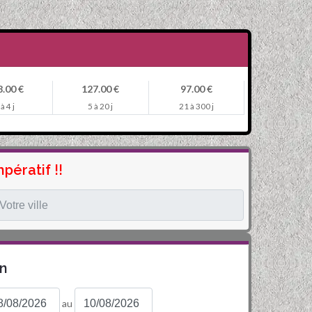
.00 €
127.00 €
97.00 €
 à 4 j
5 à 20 j
21 à 300 j
pératif !!
on
au